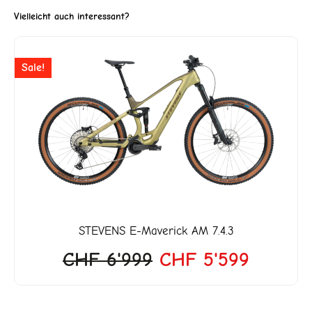
Vielleicht auch interessant?
Ursprünglicher
Aktuell
Sale!
Preis
Preis
war:
ist:
CHF 6'999
CHF 5'
STEVENS
E-Maverick AM 7.4.3
CHF
6'999
CHF
5'599