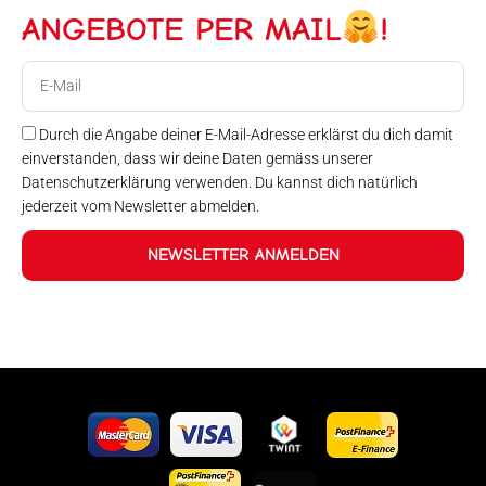
ANGEBOTE PER MAIL
!
E-
Mail
Durch die Angabe deiner E-Mail-Adresse erklärst du dich damit
einverstanden, dass wir deine Daten gemäss unserer
Datenschutzerklärung verwenden. Du kannst dich natürlich
jederzeit vom Newsletter abmelden.
NEWSLETTER ANMELDEN