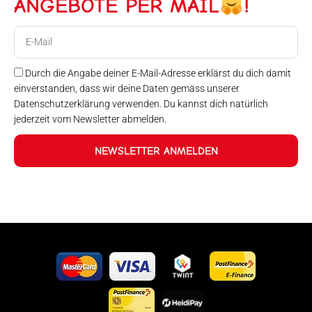
ANGEBOTE PER MAIL
!
E-
Mail
Durch die Angabe deiner E-Mail-Adresse erklärst du dich damit
einverstanden, dass wir deine Daten gemäss unserer
Datenschutzerklärung verwenden. Du kannst dich natürlich
jederzeit vom Newsletter abmelden.
NEWSLETTER ANMELDEN