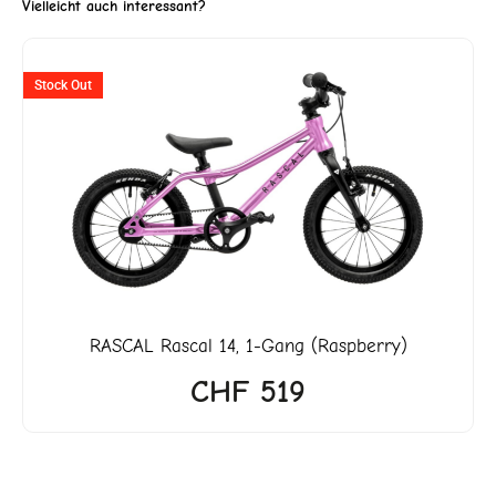
Vielleicht auch interessant?
er
Stock Out
5.
RASCAL
Rascal 14, 1-Gang (Raspberry)
CHF
519