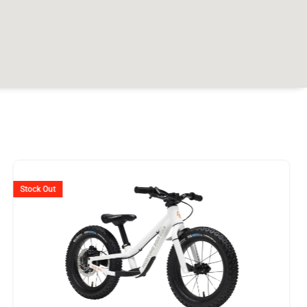
r
Ursprünglicher
Aktueller
Preis
Preis
Stock Out
war:
ist:
18.
CHF 349
CHF 225.