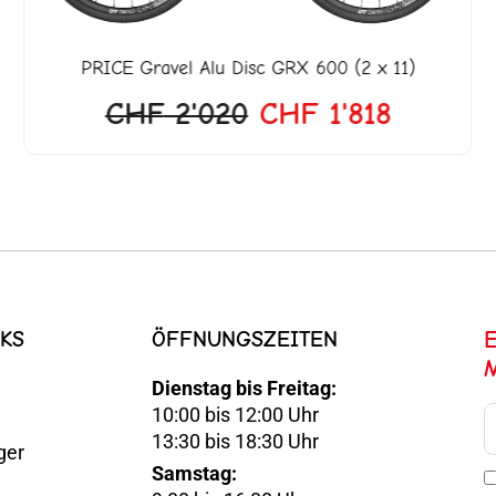
PRICE
Gravel Alu Disc GRX 600 (2 x 11)
CHF
2'020
CHF
1'818
KS
ÖFFNUNGSZEITEN
Dienstag bis Freitag:
10:00 bis 12:00 Uhr
E-
13:30 bis 18:30 Uhr
ger
Mail
Samstag:
Optin