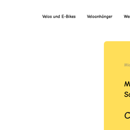
Velos und E-Bikes
Veloanhänger
Wer
Mi
M
S