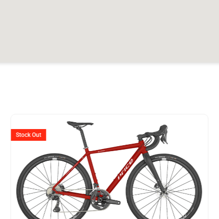
er
Ursprünglicher
Aktuelle
Preis
Preis
Stock Out
war:
ist:
599.
CHF 2'020
CHF 1'8