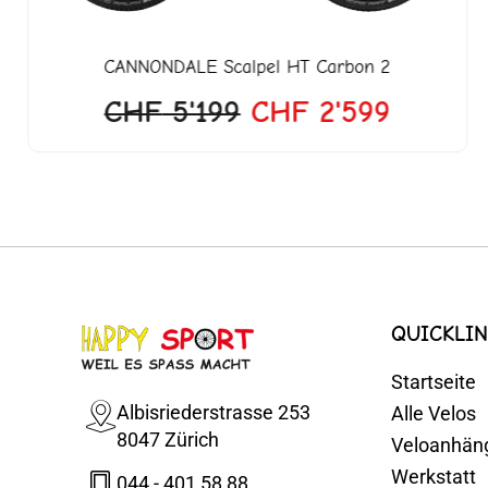
CANNONDALE
Scalpel HT Carbon 2
CHF
5'199
CHF
2'599
QUICKLIN
Startseite
Albisriederstrasse 253
Alle Velos
8047 Zürich
Veloanhän
Werkstatt
044 - 401 58 88