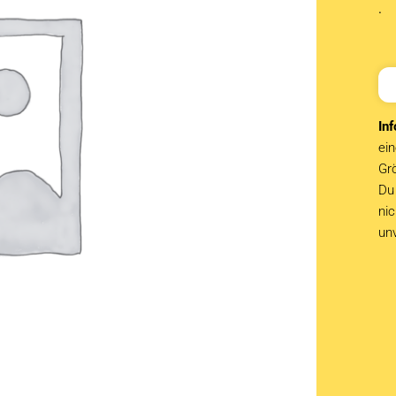
.
Inf
ein
Grö
Du 
ni
un