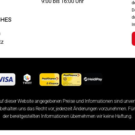
9:00 bis 16:00 Uhr
d
D
d
CHES
I
m
tz
uf dieser Website angegebenen Preise und Informationen sind unver
 behalten uns das Recht vor, jederzeit Änderungen vorzunehmen. Für 
der bereitgestellten Informationen übernehmen wir keine Haftung.