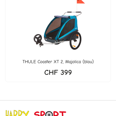
4'649.
THULE
Coaster XT 2, Majolica (blau)
CHF
399