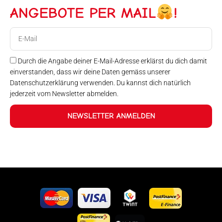
ANGEBOTE PER MAIL
!
E-
Mail
Durch die Angabe deiner E-Mail-Adresse erklärst du dich damit
einverstanden, dass wir deine Daten gemäss unserer
Datenschutzerklärung verwenden. Du kannst dich natürlich
jederzeit vom Newsletter abmelden.
NEWSLETTER ANMELDEN