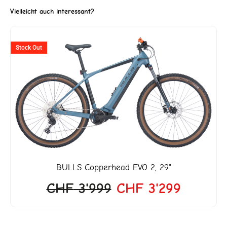
Vielleicht auch interessant?
Ursprünglicher
Aktuell
Stock Out
Preis
Preis
war:
ist:
CHF 3'999
CHF 3'2
BULLS
Copperhead EVO 2, 29"
CHF
3'999
CHF
3'299