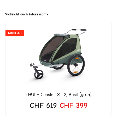
Vielleicht auch interessant?
Ursprünglicher
Aktueller
Stock Out
Preis
Preis
war:
ist:
CHF 619
CHF 399.
THULE
Coaster XT 2, Basil (grün)
CHF
619
CHF
399