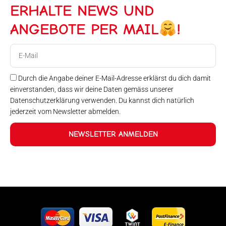
ERHALTE NEWS UND
ANGEBOTE PER MAIL
!
E-
Mail
Durch die Angabe deiner E-Mail-Adresse erklärst du dich damit
einverstanden, dass wir deine Daten gemäss unserer
Datenschutzerklärung verwenden. Du kannst dich natürlich
jederzeit vom Newsletter abmelden.
NEWSLETTER ANMELDEN