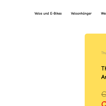
Velos und E-Bikes
Veloanhänger
Wer
Th
T
A
U
A
P
P