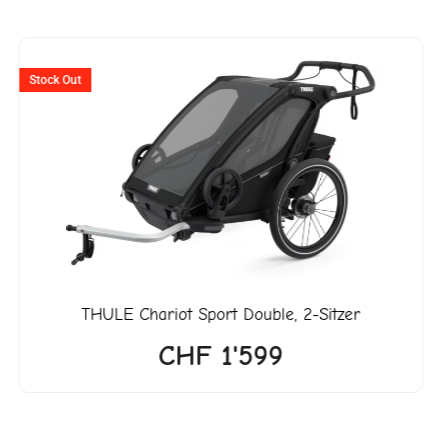
r
Stock Out
18.
THULE
Chariot Sport Double, 2-Sitzer
CHF
1'599