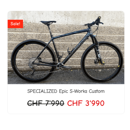
Ursprünglicher
Aktuell
Preis
Preis
Sale!
war:
ist:
CHF 7'990
CHF 3'
SPECIALIZED
Epic S-Works Custom
CHF
7'990
CHF
3'990