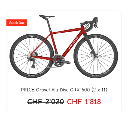
er
Ursprünglicher
Aktuelle
Preis
Preis
Stock Out
war:
ist:
990.
CHF 2'020
CHF 1'8
PRICE
Gravel Alu Disc GRX 600 (2 x 11)
CHF
2'020
CHF
1'818