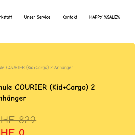
kstatt
Unser Service
Kontakt
HAPPY %SALE%
ule COURIER (Kid+Cargo) 2 Anhänger
hule COURIER (Kid+Cargo) 2
nhänger
rsprünglicher
ktueller
CHF
829
reis
reis
CHF
0