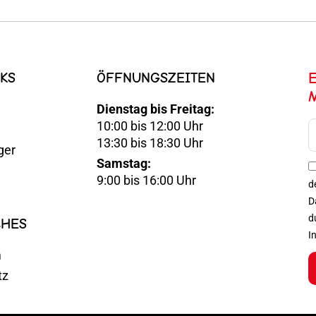
KS
ÖFFNUNGSZEITEN
Dienstag bis Freitag:
10:00 bis 12:00 Uhr
E-
13:30 bis 18:30 Uhr
ger
Mail
Samstag:
Optin
9:00 bis 16:00 Uhr
d
D
d
CHES
I
m
tz