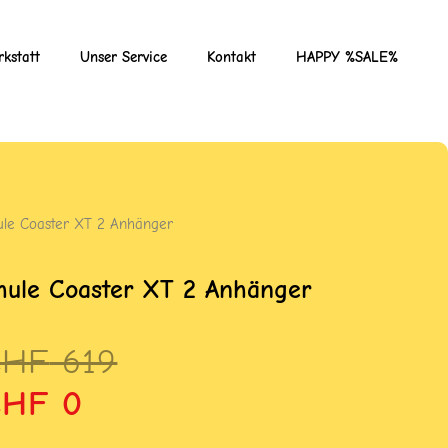
kstatt
Unser Service
Kontakt
HAPPY %SALE%
ule Coaster XT 2 Anhänger
hule Coaster XT 2 Anhänger
rsprünglicher
ktueller
CHF
619
reis
reis
CHF
0
ar:
st: