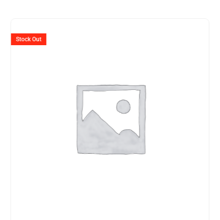
er
Ursprünglicher
Aktuelle
Preis
Preis
Stock Out
war:
ist:
599.
CHF 2'395
CHF 1'8