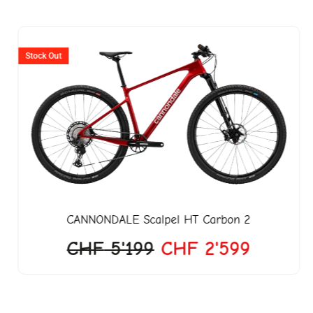
er
Ursprünglicher
Aktuell
Preis
Preis
Stock Out
war:
ist:
299.
CHF 5'199
CHF 2'
CANNONDALE
Scalpel HT Carbon 2
CHF
5'199
CHF
2'599