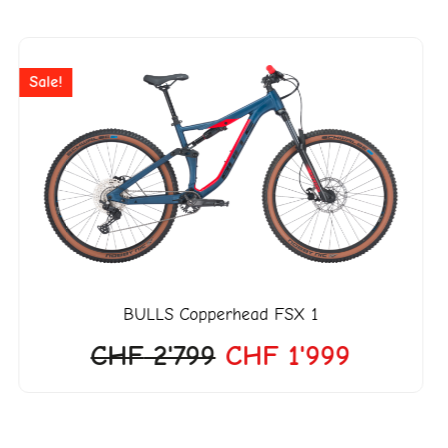
r
Ursprünglicher
Aktuelle
Preis
Preis
Sale!
war:
ist:
18.
CHF 2'799
CHF 1'9
BULLS
Copperhead FSX 1
CHF
2'799
CHF
1'999