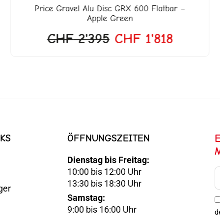
Price
Gravel Alu Disc GRX 600 Flatbar –
Apple Green
CHF
2'395
CHF
1'818
KS
ÖFFNUNGSZEITEN
Dienstag bis Freitag:
10:00 bis 12:00 Uhr
E-
13:30 bis 18:30 Uhr
ger
Mail
Samstag:
Optin
9:00 bis 16:00 Uhr
d