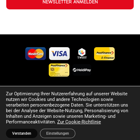
NEWSLETTER ANMELDEN
Zur Optimierung Ihrer Nutzererfahrung auf unserer Website
©2024 Happy Sport. Alle auf dieser Website angegebenen
nutzen wir Cookies und andere Technologien sowie
Preise und Informationen sind unverbindlich und können
verarbeiten personenbezogene Daten. Sie unterstützen uns
Fehler sowie Irrtümer enthalten. Wir behalten uns das Recht
bei der Analyse der Website-Nutzung, Personalisierung von
Inhalten und Anzeigen sowie unseren Marketing- und
vor, jederzeit Änderungen vorzunehmen. Für die Richtigkeit
Performanceaktivitäten.
Zur Cookie-Richtlinie
und Aktualität der bereitgestellten Informationen
übernehmen wir keine Haftung.
Verstanden
Einstellungen