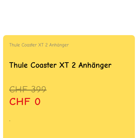
Thule Coaster XT 2 Anhänger
Thule Coaster XT 2 Anhänger
Ursprünglicher
Aktueller
CHF
399
Preis
Preis
CHF
0
war:
ist:
CHF 399
CHF 0.
.