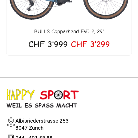
BULLS
Copperhead EVO 2, 29"
CHF
3'999
CHF
3'299
Albisriederstrasse 253
8047 Zürich
044 - 401 58 88