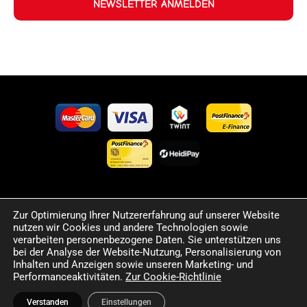
NEWSLETTER ANMELDEN
©2024 Happy Sport. Alle auf dieser Website angegebenen
Zur Optimierung Ihrer Nutzererfahrung auf unserer Website
Preise und Informationen sind unverbindlich und können
nutzen wir Cookies und andere Technologien sowie
verarbeiten personenbezogene Daten. Sie unterstützen uns
Fehler sowie Irrtümer enthalten. Wir behalten uns das Recht
bei der Analyse der Website-Nutzung, Personalisierung von
vor, jederzeit Änderungen vorzunehmen. Für die Richtigkeit
Inhalten und Anzeigen sowie unseren Marketing- und
und Aktualität der bereitgestellten Informationen
Performanceaktivitäten.
Zur Cookie-Richtlinie
übernehmen wir keine Haftung.
Verstanden
Einstellungen