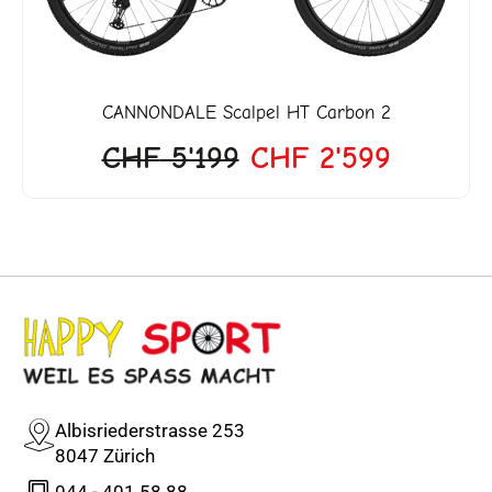
CANNONDALE
Scalpel HT Carbon 2
CHF
5'199
CHF
2'599
Albisriederstrasse 253
8047 Zürich
044 - 401 58 88