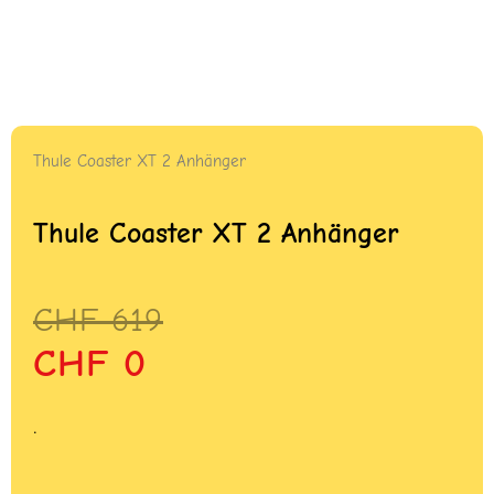
Thule Coaster XT 2 Anhänger
Thule Coaster XT 2 Anhänger
Ursprünglicher
Aktueller
CHF
619
Preis
Preis
CHF
0
war:
ist:
CHF 619
CHF 0.
.