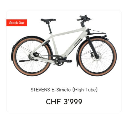
er
Stock Out
599.
STEVENS
E-Simeto (High Tube)
CHF
3'999