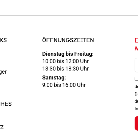
KS
ÖFFNUNGSZEITEN
Dienstag bis Freitag:
10:00 bis 12:00 Uhr
E-
13:30 bis 18:30 Uhr
ger
Mail
Samstag:
Optin
9:00 bis 16:00 Uhr
d
D
d
CHES
I
m
tz