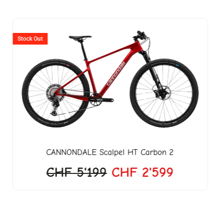
er
Ursprünglicher
Aktuell
Preis
Preis
Stock Out
war:
ist:
18.
CHF 5'199
CHF 2'
CANNONDALE
Scalpel HT Carbon 2
CHF
5'199
CHF
2'599