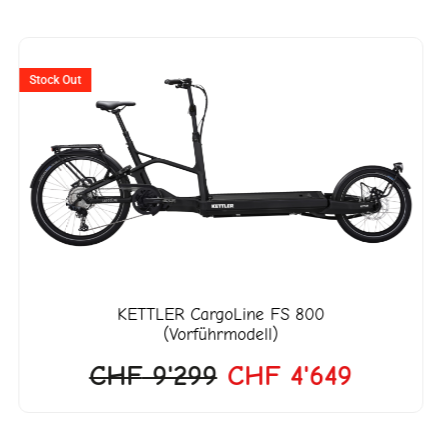
Ursprünglicher
Aktuelle
Preis
Preis
Stock Out
war:
ist:
CHF 9'299
CHF 4'6
KETTLER
CargoLine FS 800
(Vorführmodell)
CHF
9'299
CHF
4'649