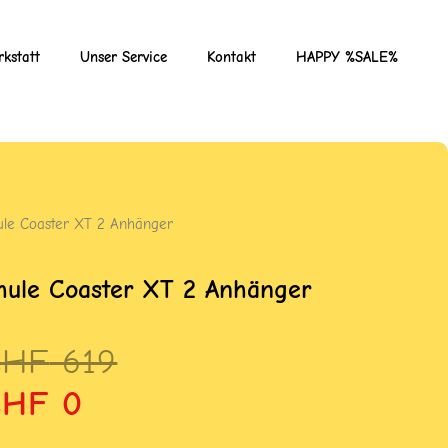
kstatt
Unser Service
Kontakt
HAPPY %SALE%
ule Coaster XT 2 Anhänger
hule Coaster XT 2 Anhänger
rsprünglicher
ktueller
CHF
619
reis
reis
CHF
0
ar:
st: