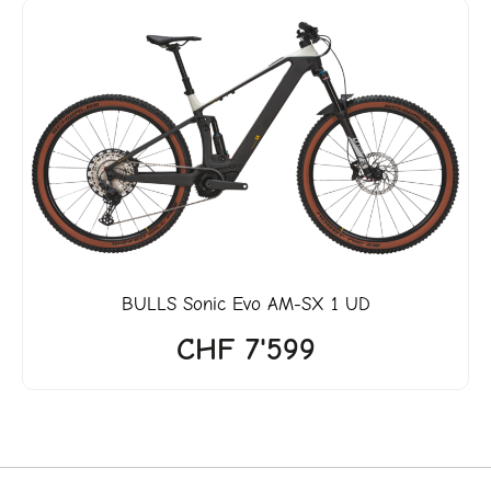
ller
'818.
BULLS
Sonic Evo AM-SX 1 UD
CHF
7'599