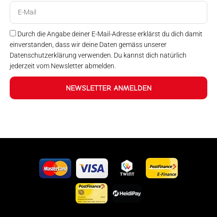
E-
Mail
Durch die Angabe deiner E-Mail-Adresse erklärst du dich damit
einverstanden, dass wir deine Daten gemäss unserer
Datenschutzerklärung verwenden. Du kannst dich natürlich
jederzeit vom Newsletter abmelden.
NEWSLETTER ANMELDEN