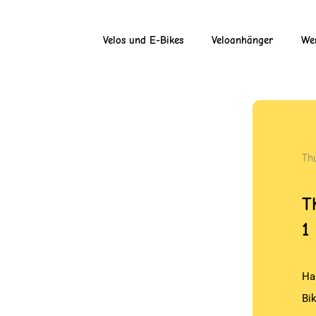
Velos und E-Bikes
Veloanhänger
Wer
Th
T
1
Ha
Bik