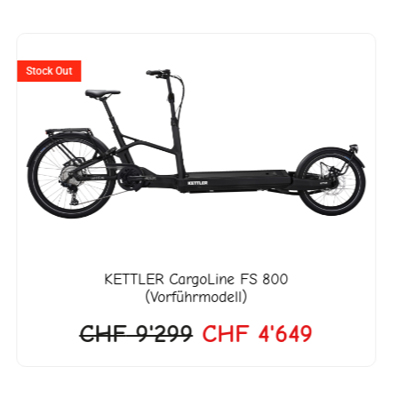
Ursprünglicher
Aktuelle
Preis
Preis
Stock Out
war:
ist:
CHF 9'299
CHF 4'6
KETTLER
CargoLine FS 800
(Vorführmodell)
CHF
9'299
CHF
4'649