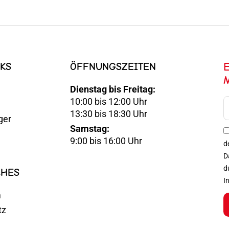
KS
ÖFFNUNGSZEITEN
Dienstag bis Freitag:
10:00 bis 12:00 Uhr
E-
13:30 bis 18:30 Uhr
ger
Mail
Samstag:
Optin
9:00 bis 16:00 Uhr
d
D
d
CHES
I
m
tz