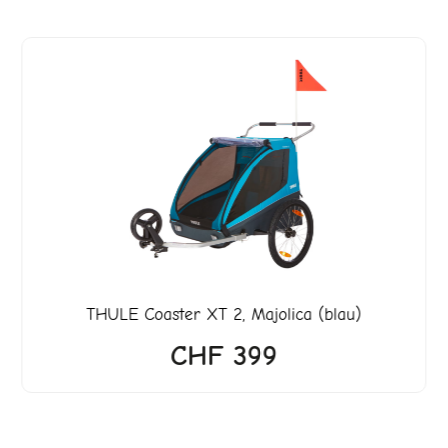
er
990.
THULE
Coaster XT 2, Majolica (blau)
CHF
399