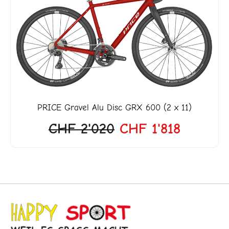
war:
ist:
9.
CHF 2'020
CHF 1'8
PRICE
Gravel Alu Disc GRX 600 (2 x 11)
CHF
2'020
CHF
1'818