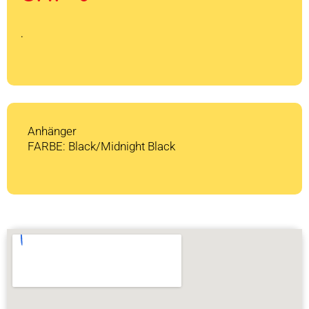
war:
ist:
CHF 1'599
CHF 0.
.
Anhänger
FARBE: Black/Midnight Black