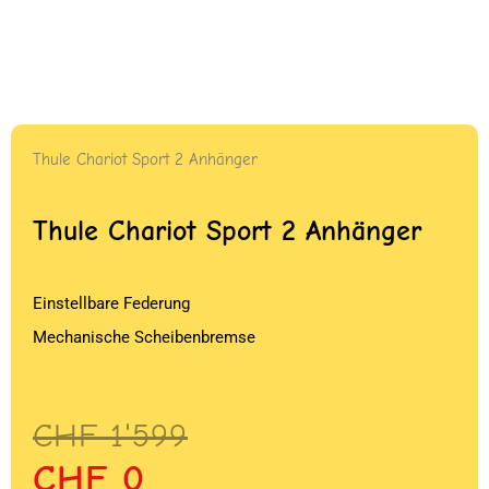
Thule Chariot Sport 2 Anhänger
Thule Chariot Sport 2 Anhänger
Einstellbare Federung
Mechanische Scheibenbremse
Ursprünglicher
Aktueller
CHF
1'599
Preis
Preis
CHF
0