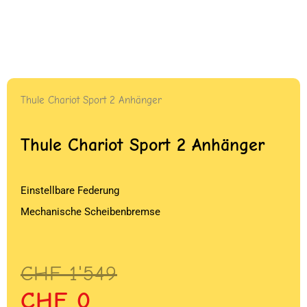
Thule Chariot Sport 2 Anhänger
Thule Chariot Sport 2 Anhänger
Einstellbare Federung
Mechanische Scheibenbremse
Ursprünglicher
Aktueller
CHF
1'549
Preis
Preis
CHF
0