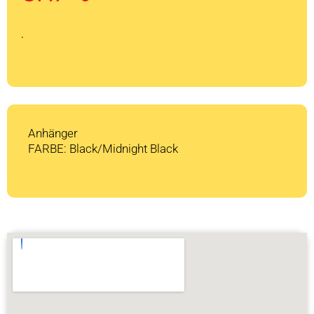
war:
ist:
CHF 1'549
CHF 0.
.
Anhänger
FARBE: Black/Midnight Black