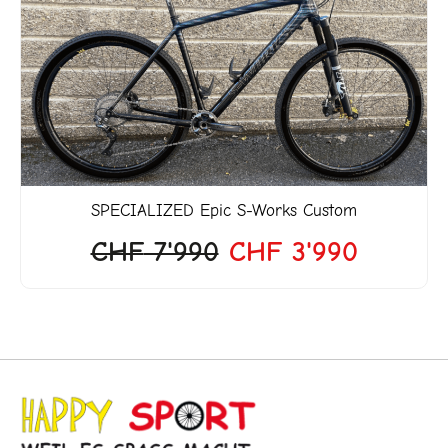
war:
ist:
CHF 7'990
CHF 3'
SPECIALIZED
Epic S-Works Custom
CHF
7'990
CHF
3'990