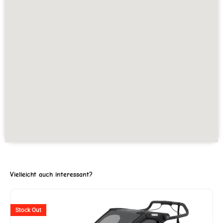
Vielleicht auch interessant?
ller
Stock Out