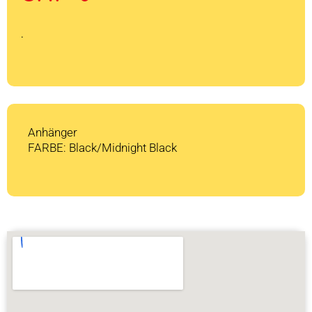
war:
ist:
CHF 1'599
CHF 0.
.
Anhänger
FARBE: Black/Midnight Black