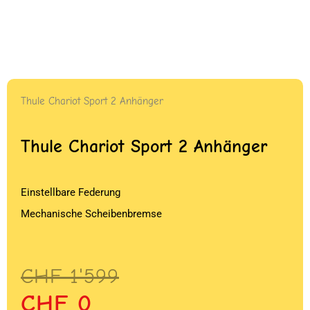
Thule Chariot Sport 2 Anhänger
Thule Chariot Sport 2 Anhänger
Einstellbare Federung
Mechanische Scheibenbremse
Ursprünglicher
Aktueller
CHF
1'599
Preis
Preis
CHF
0