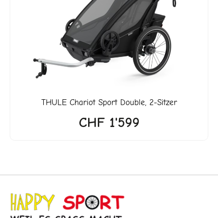
5'599.
THULE
Chariot Sport Double, 2-Sitzer
CHF
1'599