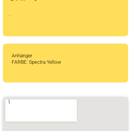
war:
ist:
CHF 1'549
CHF 0.
.
Anhänger
FARBE: Spectra Yellow