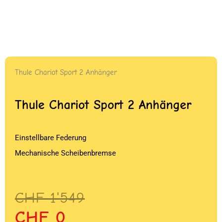
Thule Chariot Sport 2 Anhänger
Thule Chariot Sport 2 Anhänger
Einstellbare Federung
Mechanische Scheibenbremse
Ursprünglicher
Aktueller
CHF
1'549
Preis
Preis
CHF
0