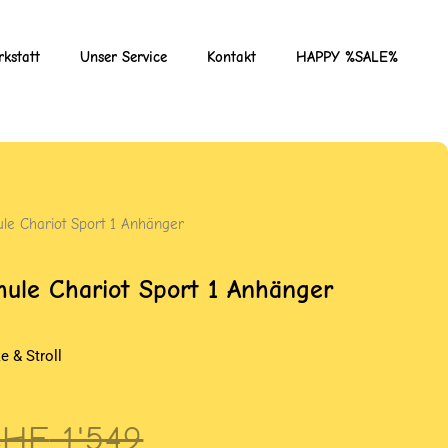
kstatt
Unser Service
Kontakt
HAPPY %SALE%
ule Chariot Sport 1 Anhänger
hule Chariot Sport 1 Anhänger
e & Stroll
rsprünglicher
ktueller
CHF
1'549