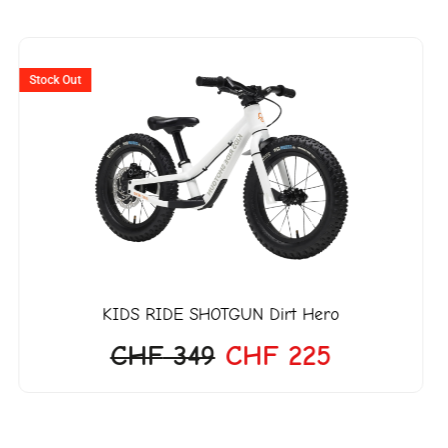
r
Ursprünglicher
Aktueller
Preis
Preis
Stock Out
war:
ist:
27.
CHF 349
CHF 225.
KIDS RIDE SHOTGUN
Dirt Hero
CHF
349
CHF
225