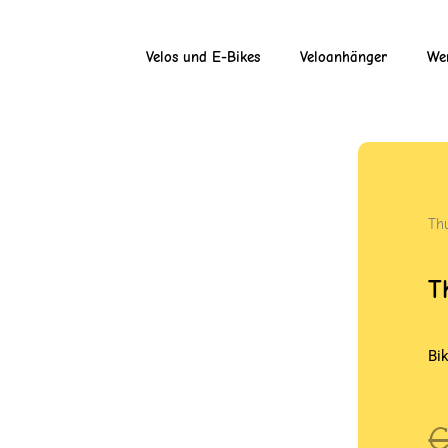
Velos und E-Bikes
Veloanhänger
Wer
Th
T
Bik
U
A