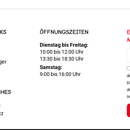
KS
ÖFFNUNGSZEITEN
Dienstag bis Freitag:
10:00 bis 12:00 Uhr
E-
13:30 bis 18:30 Uhr
ger
Mail
Samstag:
Optin
9:00 bis 16:00 Uhr
d
D
d
CHES
I
m
tz