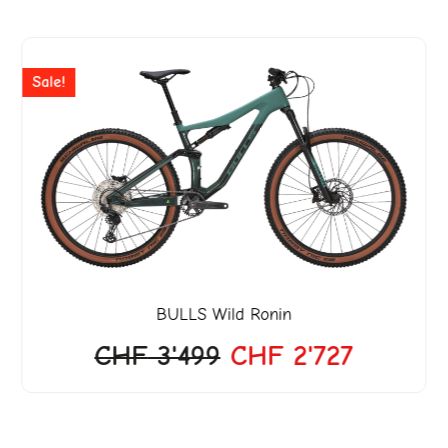
Ursprünglicher
Aktuelle
Preis
Preis
Sale!
war:
ist:
CHF 3'499
CHF 2'7
BULLS
Wild Ronin
CHF
3'499
CHF
2'727