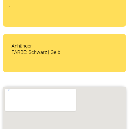
CHF 1'549
CHF 0.
.
Anhänger
FARBE: Schwarz | Gelb