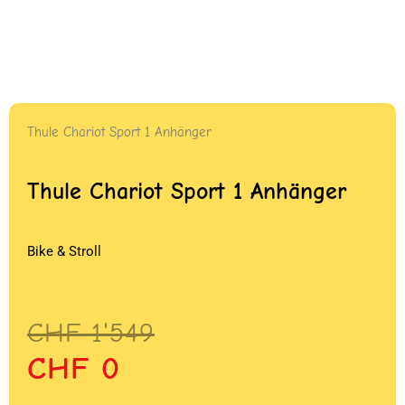
Thule Chariot Sport 1 Anhänger
Thule Chariot Sport 1 Anhänger
Bike & Stroll
Ursprünglicher
Aktueller
CHF
1'549
Preis
Preis
CHF
0
war:
ist: