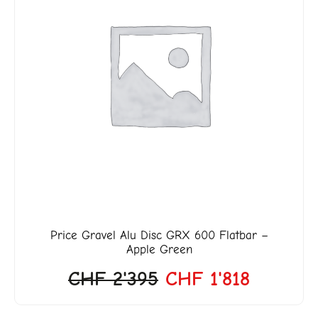
war:
ist:
4'649.
CHF 2'395
CHF 1'8
Price
Gravel Alu Disc GRX 600 Flatbar –
Apple Green
CHF
2'395
CHF
1'818