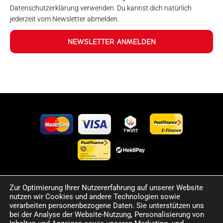
Datenschutzerklärung verwenden. Du kannst dich natürlich
jederzeit vom Newsletter abmelden.
NEWSLETTER ANMELDEN
Zur Optimierung Ihrer Nutzererfahrung auf unserer Website
©2024 Happy Sport. Alle auf dieser Website angegebenen
nutzen wir Cookies und andere Technologien sowie
Preise und Informationen sind unverbindlich und können
verarbeiten personenbezogene Daten. Sie unterstützen uns
Fehler sowie Irrtümer enthalten. Wir behalten uns das Recht
bei der Analyse der Website-Nutzung, Personalisierung von