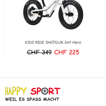
war:
ist:
'999.
CHF 349
CHF 225.
KIDS RIDE SHOTGUN
Dirt Hero
CHF
349
CHF
225