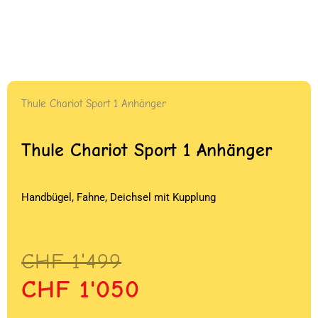
Thule Chariot Sport 1 Anhänger
Thule Chariot Sport 1 Anhänger
Handbügel, Fahne, Deichsel mit Kupplung
Ursprünglicher
Aktueller
CHF
1'499
Preis
Preis
CHF
1'050
war:
ist: