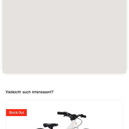
Vielleicht auch interessant?
ller
Ursprünglicher
Aktueller
Stock Out
Preis
Preis