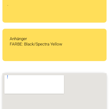
CHF 1'499
CHF 1'050.
.
Anhänger
FARBE: Black/Spectra Yellow