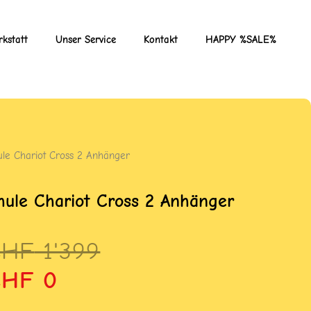
kstatt
Unser Service
Kontakt
HAPPY %SALE%
ule Chariot Cross 2 Anhänger
hule Chariot Cross 2 Anhänger
rsprünglicher
ktueller
CHF
1'399
reis
reis
CHF
0
ar:
st: