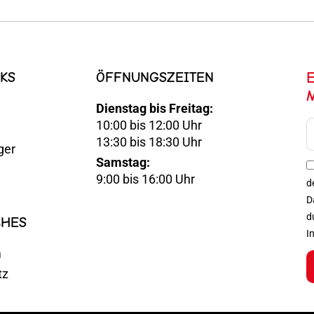
KS
ÖFFNUNGSZEITEN
Dienstag bis Freitag:
10:00 bis 12:00 Uhr
E-
13:30 bis 18:30 Uhr
ger
Mail
Samstag:
Optin
9:00 bis 16:00 Uhr
d
D
d
CHES
I
m
tz