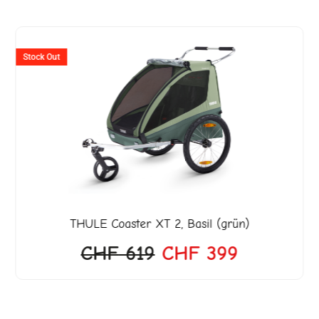
er
Ursprünglicher
Aktueller
Preis
Preis
Stock Out
war:
ist:
599.
CHF 619
CHF 399.
THULE
Coaster XT 2, Basil (grün)
CHF
619
CHF
399