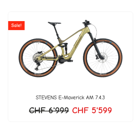
Ursprünglicher
Aktuell
Preis
Preis
Sale!
war:
ist:
CHF 6'999
CHF 5'
STEVENS
E-Maverick AM 7.4.3
CHF
6'999
CHF
5'599