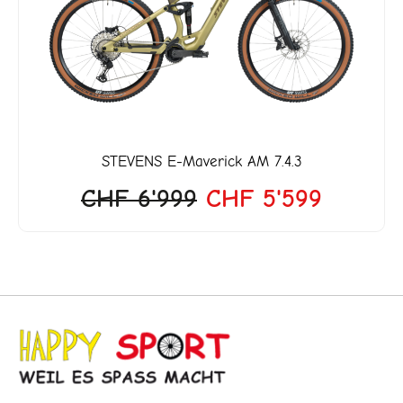
war:
ist:
3'999.
CHF 6'999
CHF 5'
STEVENS
E-Maverick AM 7.4.3
CHF
6'999
CHF
5'599