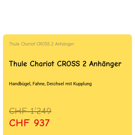
Thule Chariot CROSS 2 Anhänger
Thule Chariot CROSS 2 Anhänger
Handbügel, Fahne, Deichsel mit Kupplung
Ursprünglicher
Aktueller
CHF
1'249
Preis
Preis
CHF
937
war:
ist: