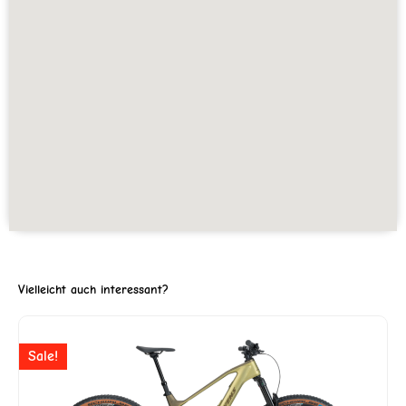
Vielleicht auch interessant?
ller
Ursprünglicher
Aktuell
Sale!
Preis
Preis