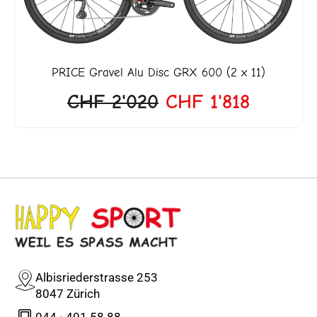
PRICE
Gravel Alu Disc GRX 600 (2 x 11)
CHF
2'020
CHF
1'818
Albisriederstrasse 253
8047 Zürich
044 - 401 58 88