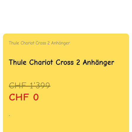
Thule Chariot Cross 2 Anhänger
Thule Chariot Cross 2 Anhänger
Ursprünglicher
Aktueller
CHF
1'399
Preis
Preis
CHF
0
war:
ist:
CHF 1'399
CHF 0.
.