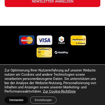
NEWSLETTER ANMELDEN
Zur Optimierung Ihrer Nutzererfahrung auf unserer Website
©2024 Happy Sport. Alle auf dieser Website angegebenen
nutzen wir Cookies und andere Technologien sowie
Preise und Informationen sind unverbindlich und können
verarbeiten personenbezogene Daten. Sie unterstützen uns
Fehler sowie Irrtümer enthalten. Wir behalten uns das Recht
bei der Analyse der Website-Nutzung, Personalisierung von
Inhalten und Anzeigen sowie unseren Marketing- und
vor, jederzeit Änderungen vorzunehmen. Für die Richtigkeit
Performanceaktivitäten.
Zur Cookie-Richtlinie
und Aktualität der bereitgestellten Informationen
übernehmen wir keine Haftung.
Verstanden
Einstellungen