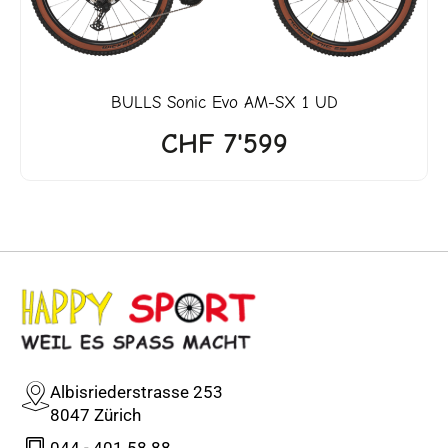
BULLS
Sonic Evo AM-SX 1 UD
CHF
7'599
Albisriederstrasse 253
8047 Zürich
044 - 401 58 88