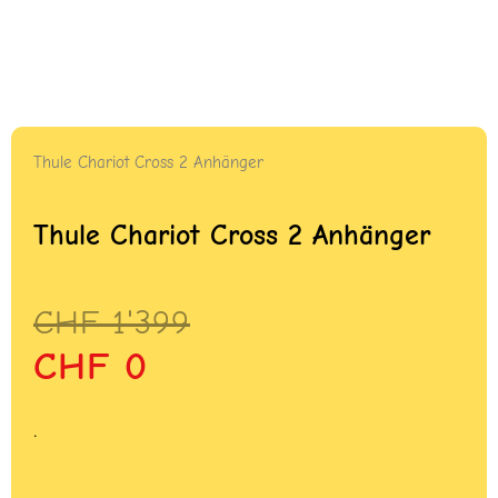
Thule Chariot Cross 2 Anhänger
Thule Chariot Cross 2 Anhänger
Ursprünglicher
Aktueller
CHF
1'399
Preis
Preis
CHF
0
war:
ist:
CHF 1'399
CHF 0.
.