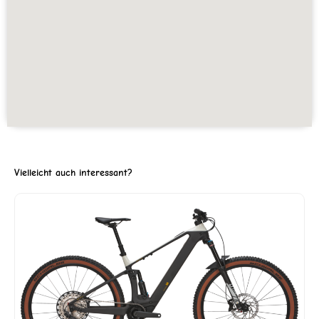
Vielleicht auch interessant?
ller
2'599.