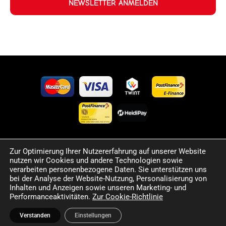
NEWSLETTER ANMELDEN
Zur Optimierung Ihrer Nutzererfahrung auf unserer Website
©2024 Happy Sport. Alle auf dieser Website angegebenen
nutzen wir Cookies und andere Technologien sowie
Preise und Informationen sind unverbindlich und können
verarbeiten personenbezogene Daten. Sie unterstützen uns
Fehler sowie Irrtümer enthalten. Wir behalten uns das Recht
bei der Analyse der Website-Nutzung, Personalisierung von
Inhalten und Anzeigen sowie unseren Marketing- und
vor, jederzeit Änderungen vorzunehmen. Für die Richtigkeit
Performanceaktivitäten.
Zur Cookie-Richtlinie
und Aktualität der bereitgestellten Informationen
übernehmen wir keine Haftung.
Verstanden
Einstellungen