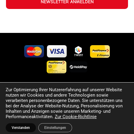
NEWSLETTER ANMELDEN
Zur Optimierung Ihrer Nutzererfahrung auf unserer Website
©2024 Happy Sport. Alle auf dieser Website angegebenen
nutzen wir Cookies und andere Technologien sowie
Preise und Informationen sind unverbindlich und können
verarbeiten personenbezogene Daten. Sie unterstützen uns
Fehler sowie Irrtümer enthalten. Wir behalten uns das Recht
bei der Analyse der Website-Nutzung, Personalisierung von
Inhalten und Anzeigen sowie unseren Marketing- und
vor, jederzeit Änderungen vorzunehmen. Für die Richtigkeit
Performanceaktivitäten.
Zur Cookie-Richtlinie
und Aktualität der bereitgestellten Informationen
übernehmen wir keine Haftung.
Verstanden
Einstellungen