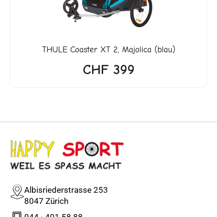
THULE
Coaster XT 2, Majolica (blau)
CHF
399
Albisriederstrasse 253
8047 Zürich
044 - 401 58 88