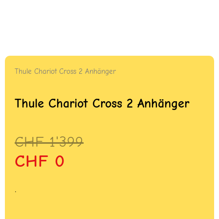
Thule Chariot Cross 2 Anhänger
Thule Chariot Cross 2 Anhänger
Ursprünglicher
Aktueller
CHF
1'399
Preis
Preis
CHF
0
war:
ist:
CHF 1'399
CHF 0.
.