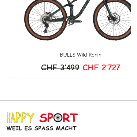
war:
ist:
CHF 3'499
CHF 2'7
BULLS
Wild Ronin
CHF
3'499
CHF
2'727