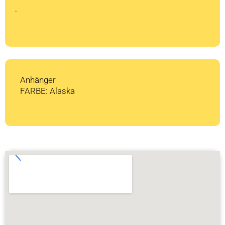
CHF 1'289
CHF 0.
.
Anhänger
FARBE: Alaska