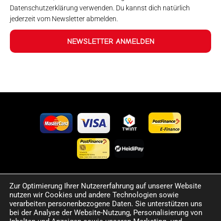
Datenschutzerklärung verwenden. Du kannst dich natürlich
jederzeit vom Newsletter abmelden.
NEWSLETTER ANMELDEN
Zur Optimierung Ihrer Nutzererfahrung auf unserer Website
©2024 Happy Sport. Alle auf dieser Website angegebenen
nutzen wir Cookies und andere Technologien sowie
Preise und Informationen sind unverbindlich und können
verarbeiten personenbezogene Daten. Sie unterstützen uns
Fehler sowie Irrtümer enthalten. Wir behalten uns das Recht
bei der Analyse der Website-Nutzung, Personalisierung von