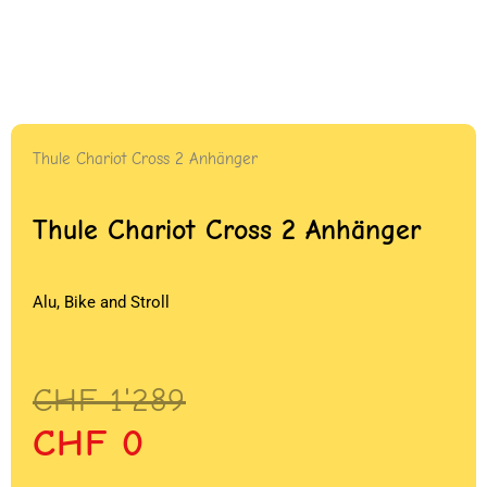
Thule Chariot Cross 2 Anhänger
Thule Chariot Cross 2 Anhänger
Alu, Bike and Stroll
Ursprünglicher
Aktueller
CHF
1'289
Preis
Preis
CHF
0
war:
ist: