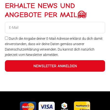
ERHALTE NEWS UND
ANGEBOTE PER MAIL🤗!
E-
Mail
Durch die Angabe deiner E-Mail-Adresse erklärst du dich damit
einverstanden, dass wir deine Daten gemäss unserer
Datenschutzerklärung verwenden. Du kannst dich natürlich
jederzeit vom Newsletter abmelden.
NEWSLETTER ANMELDEN