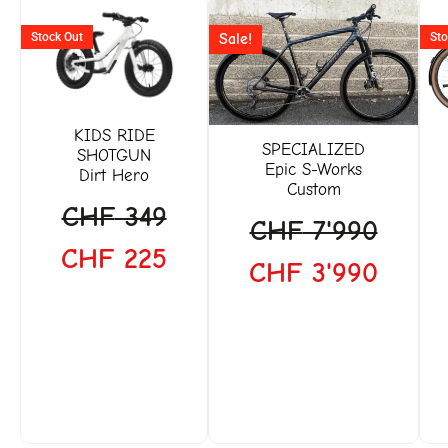
Ursprünglicher
Aktueller
Ursprünglicher
Aktuel
Stock Out
Sale!
Sto
Preis
Preis
Preis
Preis
war:
ist:
war:
ist:
CHF 349
CHF 225.
CHF 7'990
CHF 3
KIDS RIDE
SPECIALIZED
SHOTGUN
Epic S-Works
Dirt Hero
Custom
CHF
349
CHF
7'990
CHF
225
CHF
3'990