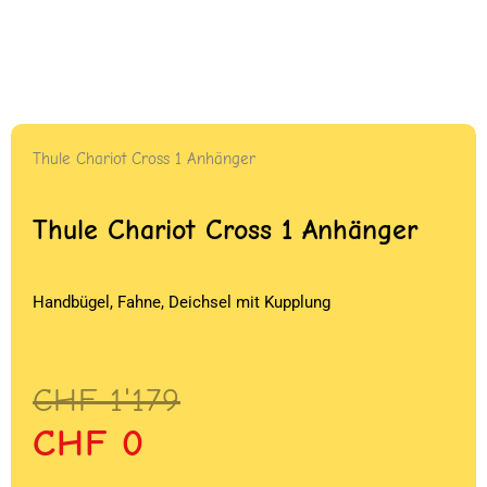
Thule Chariot Cross 1 Anhänger
Thule Chariot Cross 1 Anhänger
Handbügel, Fahne, Deichsel mit Kupplung
Ursprünglicher
Aktueller
CHF
1'179
Preis
Preis
CHF
0
war:
ist: