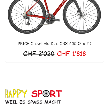
war:
ist:
5.
CHF 2'020
CHF 1'8
PRICE
Gravel Alu Disc GRX 600 (2 x 11)
CHF
2'020
CHF
1'818