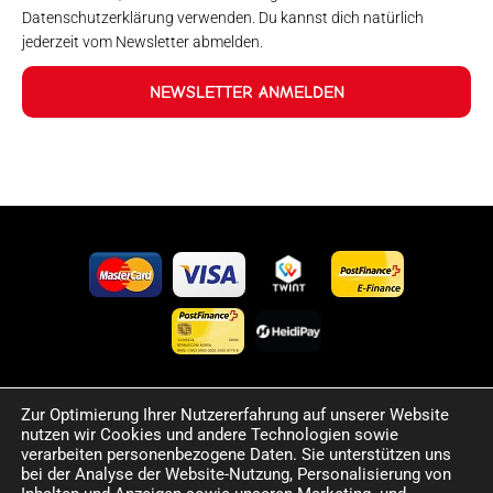
Datenschutzerklärung verwenden. Du kannst dich natürlich
jederzeit vom Newsletter abmelden.
NEWSLETTER ANMELDEN
Zur Optimierung Ihrer Nutzererfahrung auf unserer Website
©2024 Happy Sport. Alle auf dieser Website angegebenen
nutzen wir Cookies und andere Technologien sowie
Preise und Informationen sind unverbindlich und können
verarbeiten personenbezogene Daten. Sie unterstützen uns
Fehler sowie Irrtümer enthalten. Wir behalten uns das Recht
bei der Analyse der Website-Nutzung, Personalisierung von