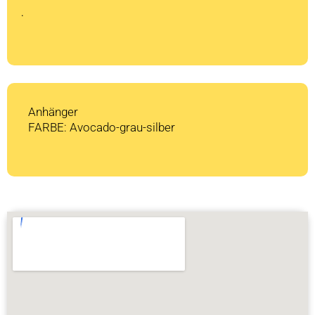
CHF 1'179
CHF 0.
.
Anhänger
FARBE: Avocado-grau-silber