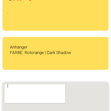
war:
ist:
CHF 1'079
CHF 0.
.
Anhänger
FARBE: Rotorange | Dark Shadow