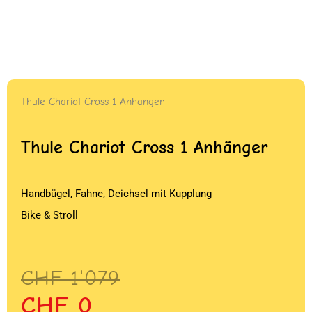
Thule Chariot Cross 1 Anhänger
Thule Chariot Cross 1 Anhänger
Handbügel, Fahne, Deichsel mit Kupplung
Bike & Stroll
Ursprünglicher
Aktueller
CHF
1'079
Preis
Preis
CHF
0