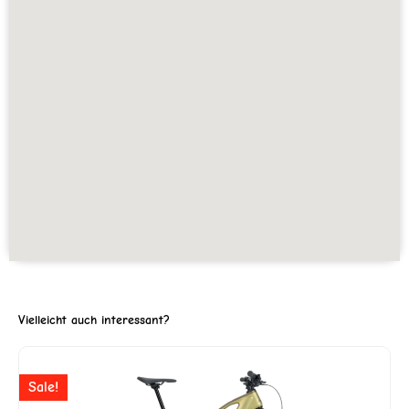
Vielleicht auch interessant?
ller
Ursprünglicher
Aktuell
Sale!
Preis
Preis