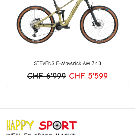
war:
ist:
'999.
CHF 6'999
CHF 5'
STEVENS
E-Maverick AM 7.4.3
CHF
6'999
CHF
5'599