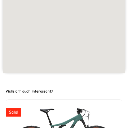
Vielleicht auch interessant?
ller
Ursprünglicher
Aktuelle
Sale!
Preis
Preis