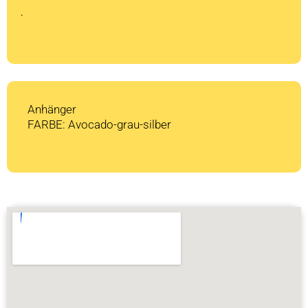
CHF 1'179
CHF 0.
.
Anhänger
FARBE: Avocado-grau-silber