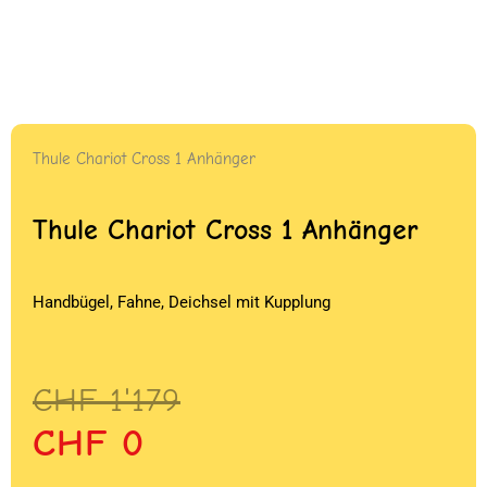
Thule Chariot Cross 1 Anhänger
Thule Chariot Cross 1 Anhänger
Handbügel, Fahne, Deichsel mit Kupplung
Ursprünglicher
Aktueller
CHF
1'179
Preis
Preis
CHF
0
war:
ist: