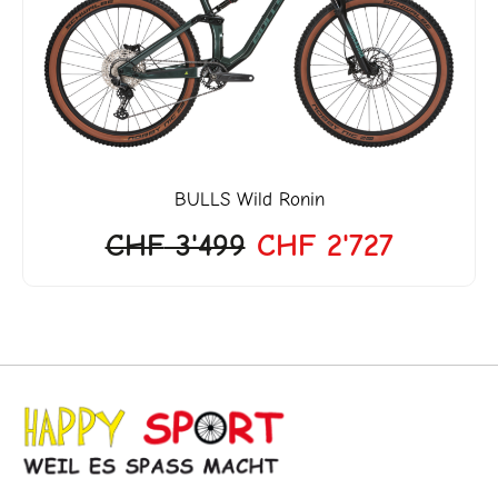
war:
ist:
'999.
CHF 3'499
CHF 2'7
BULLS
Wild Ronin
CHF
3'499
CHF
2'727