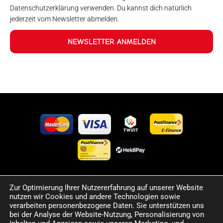
Datenschutzerklärung verwenden. Du kannst dich natürlich
jederzeit vom Newsletter abmelden.
NEWSLETTER ANMELDEN
Zur Optimierung Ihrer Nutzererfahrung auf unserer Website
©2024 Happy Sport. Alle auf dieser Website angegebenen
nutzen wir Cookies und andere Technologien sowie
Preise und Informationen sind unverbindlich und können
verarbeiten personenbezogene Daten. Sie unterstützen uns
Fehler sowie Irrtümer enthalten. Wir behalten uns das Recht
bei der Analyse der Website-Nutzung, Personalisierung von