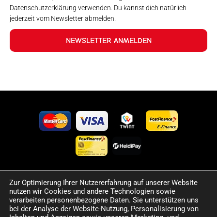
Datenschutzerklärung verwenden. Du kannst dich natürlich
jederzeit vom Newsletter abmelden.
NEWSLETTER ANMELDEN
Zur Optimierung Ihrer Nutzererfahrung auf unserer Website
©2024 Happy Sport. Alle auf dieser Website angegebenen
nutzen wir Cookies und andere Technologien sowie
Preise und Informationen sind unverbindlich und können
verarbeiten personenbezogene Daten. Sie unterstützen uns
Fehler sowie Irrtümer enthalten. Wir behalten uns das Recht
bei der Analyse der Website-Nutzung, Personalisierung von