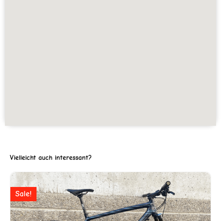
Vielleicht auch interessant?
er
Ursprünglicher
Aktuell
Sale!
Preis
Preis