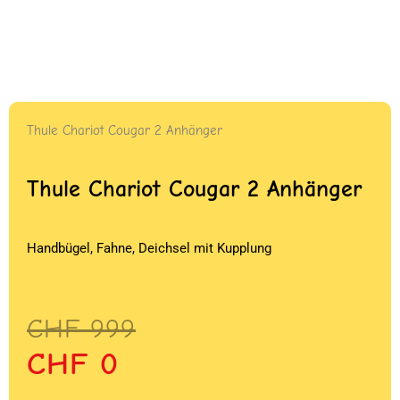
Thule Chariot Cougar 2 Anhänger
Thule Chariot Cougar 2 Anhänger
Handbügel, Fahne, Deichsel mit Kupplung
Ursprünglicher
Aktueller
CHF
999
Preis
Preis
CHF
0
war:
ist: