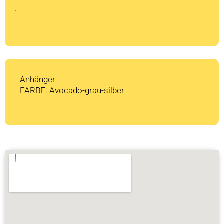
CHF 999
CHF 0.
.
Anhänger
FARBE: Avocado-grau-silber