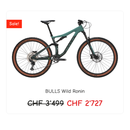
er
Ursprünglicher
Aktuelle
Preis
Preis
Sale!
war:
ist:
18.
CHF 3'499
CHF 2'7
BULLS
Wild Ronin
CHF
3'499
CHF
2'727