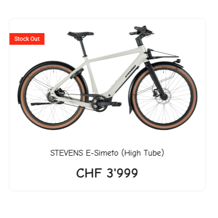
r
Stock Out
27.
STEVENS
E-Simeto (High Tube)
CHF
3'999