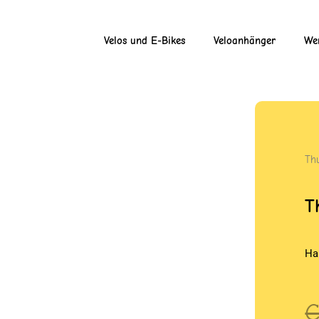
Velos und E-Bikes
Veloanhänger
Wer
Th
T
Ha
U
A