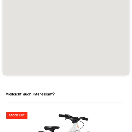
Vielleicht auch interessant?
ller
Ursprünglicher
Aktueller
Stock Out
Preis
Preis