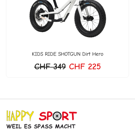
war:
ist:
'999.
CHF 349
CHF 225.
KIDS RIDE SHOTGUN
Dirt Hero
CHF
349
CHF
225