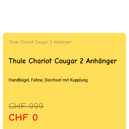
Thule Chariot Cougar 2 Anhänger
Thule Chariot Cougar 2 Anhänger
Handbügel, Fahne, Deichsel mit Kupplung
Ursprünglicher
Aktueller
CHF
999
Preis
Preis
CHF
0
war:
ist: