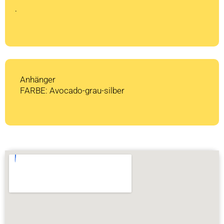
CHF 999
CHF 0.
.
Anhänger
FARBE: Avocado-grau-silber