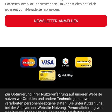
Datenschutzerklärung verwenden. Du kannst dich natürlich
jederzeit vom Newsletter abmelden.
NEWSLETTER ANMELDEN
Zur Optimierung Ihrer Nutzererfahrung auf unserer Website
©2024 Happy Sport. Alle auf dieser Website angegebenen
nutzen wir Cookies und andere Technologien sowie
Preise und Informationen sind unverbindlich und können
verarbeiten personenbezogene Daten. Sie unterstützen uns
Fehler sowie Irrtümer enthalten. Wir behalten uns das Recht
bei der Analyse der Website-Nutzung, Personalisierung von