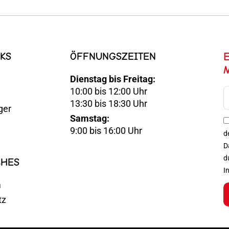
KS
ÖFFNUNGSZEITEN
Dienstag bis Freitag:
10:00 bis 12:00 Uhr
E-
13:30 bis 18:30 Uhr
ger
Mail
Samstag:
Optin
9:00 bis 16:00 Uhr
d
D
d
CHES
I
m
tz