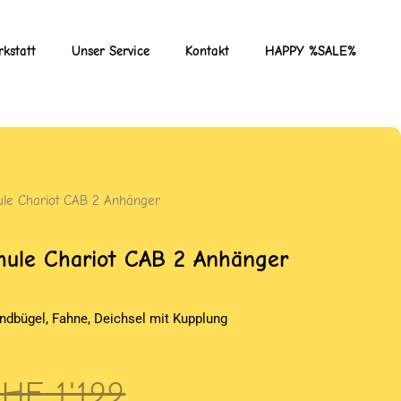
kstatt
Unser Service
Kontakt
HAPPY %SALE%
ule Chariot CAB 2 Anhänger
hule Chariot CAB 2 Anhänger
ndbügel, Fahne, Deichsel mit Kupplung
rsprünglicher
ktueller
CHF
1'199