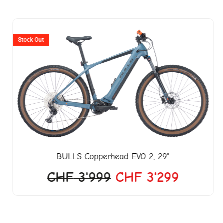
er
Ursprünglicher
Aktuell
Preis
Preis
Stock Out
war:
ist:
599.
CHF 3'999
CHF 3'
BULLS
Copperhead EVO 2, 29"
CHF
3'999
CHF
3'299