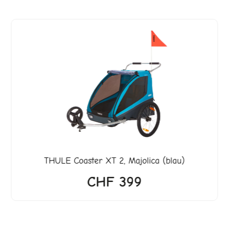
er
299.
THULE
Coaster XT 2, Majolica (blau)
CHF
399