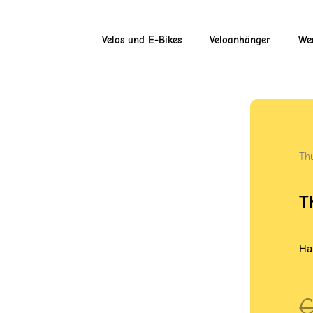
Velos und E-Bikes
Veloanhänger
Wer
Th
T
Ha
U
A