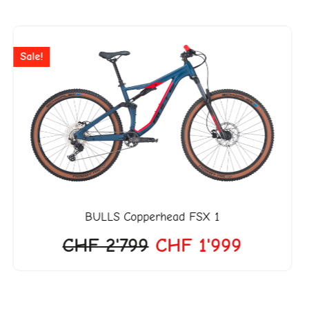
Ursprünglicher
Aktuelle
Preis
Preis
Sale!
war:
ist:
CHF 2'799
CHF 1'9
BULLS
Copperhead FSX 1
CHF
2'799
CHF
1'999