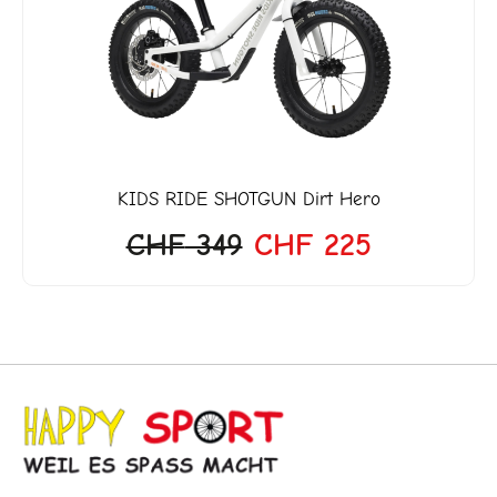
war:
ist:
4'649.
CHF 349
CHF 225.
KIDS RIDE SHOTGUN
Dirt Hero
CHF
349
CHF
225