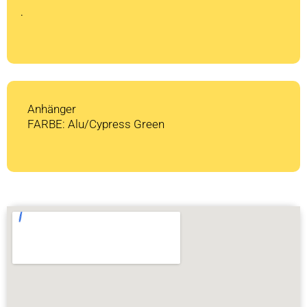
CHF 1'299
CHF 975.
.
Anhänger
FARBE: Alu/Cypress Green