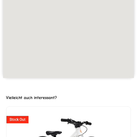
Vielleicht auch interessant?
ller
Ursprünglicher
Aktueller
Stock Out
Preis
Preis