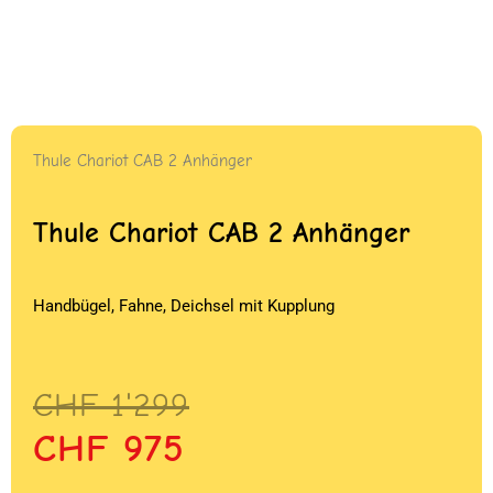
Thule Chariot CAB 2 Anhänger
Thule Chariot CAB 2 Anhänger
Handbügel, Fahne, Deichsel mit Kupplung
Ursprünglicher
Aktueller
CHF
1'299
Preis
Preis
CHF
975
war:
ist: