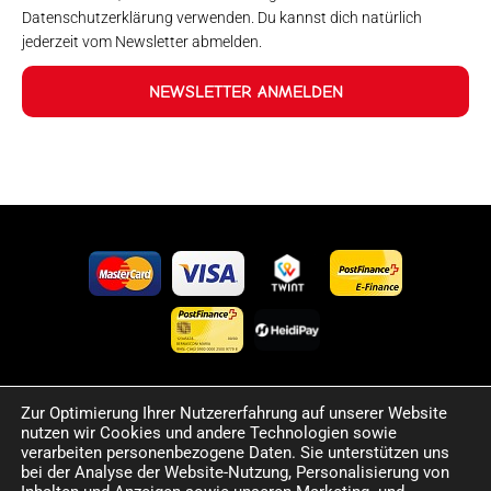
Datenschutzerklärung verwenden. Du kannst dich natürlich
jederzeit vom Newsletter abmelden.
NEWSLETTER ANMELDEN
Zur Optimierung Ihrer Nutzererfahrung auf unserer Website
©2024 Happy Sport. Alle auf dieser Website angegebenen
nutzen wir Cookies und andere Technologien sowie
Preise und Informationen sind unverbindlich und können
verarbeiten personenbezogene Daten. Sie unterstützen uns
Fehler sowie Irrtümer enthalten. Wir behalten uns das Recht
bei der Analyse der Website-Nutzung, Personalisierung von