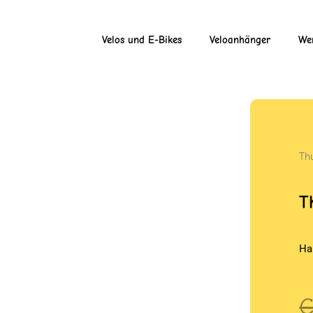
Velos und E-Bikes
Veloanhänger
Wer
Th
T
Ha
U
A