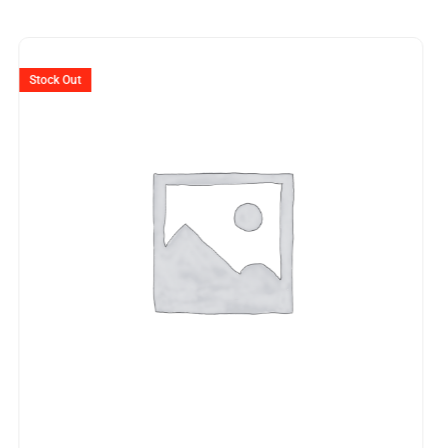
Ursprünglicher
Aktuelle
Preis
Preis
Stock Out
war:
ist:
CHF 2'395
CHF 1'81