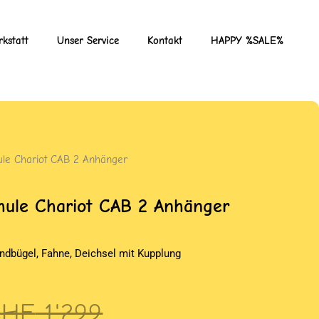
kstatt
Unser Service
Kontakt
HAPPY %SALE%
ule Chariot CAB 2 Anhänger
hule Chariot CAB 2 Anhänger
ndbügel, Fahne, Deichsel mit Kupplung
rsprünglicher
ktueller
CHF
1'299