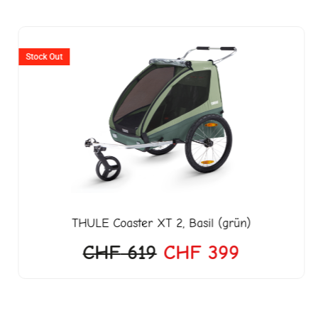
er
Ursprünglicher
Aktueller
Preis
Preis
Stock Out
war:
ist:
999.
CHF 619
CHF 399
THULE
Coaster XT 2, Basil (grün)
CHF
619
CHF
399