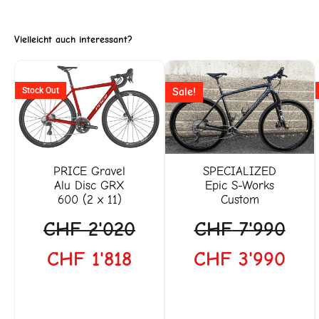
Vielleicht auch interessant?
Ursprünglicher
Aktueller
Ursprüngliche
Aktu
Stock Out
Sale!
Preis
Preis
Preis
Prei
war:
ist:
war:
ist:
CHF 2'020
CHF 1'818.
CHF 7'990
CHF
PRICE
Gravel
SPECIALIZED
Alu Disc GRX
Epic S-Works
600 (2 x 11)
Custom
CHF
2'020
CHF
7'990
CHF
1'818
CHF
3'990