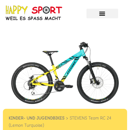
Zum
Inhalt
springen
Velos und E-Bikes
Unser Service
HAPPY %SALE%
KINDER- UND JUGENDBIKES
> STEVENS Team RC 24
(Lemon Turquoise)