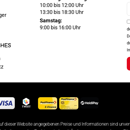
10:00 bis 12:00 Uhr
E-
13:30 bis 18:30 Uhr
ger
Mail
Samstag:
Optin
9:00 bis 16:00 Uhr
d
D
d
CHES
I
m
tz
uf dieser Website angegebenen Preise und Informationen sind unver