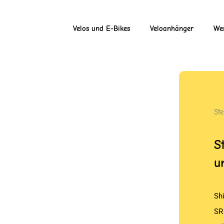
Velos und E-Bikes
Veloanhänger
Wer
Ste
S
u
Sh
SR