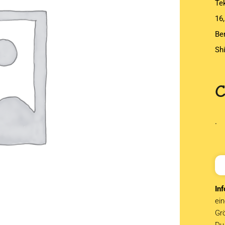
Te
16
Be
Sh
.
Inf
ein
Grö
Du 