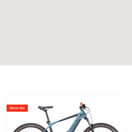
er
Ursprünglicher
Aktuell
Preis
Preis
Stock Out
war:
ist: