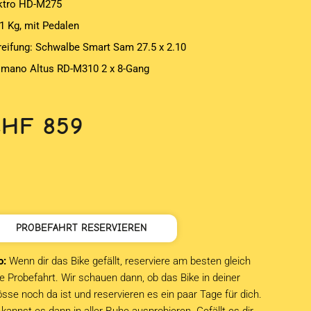
ktro HD-M275
,1 Kg, mit Pedalen
reifung: Schwalbe Smart Sam 27.5 x 2.10
imano Altus RD-M310 2 x 8-Gang
CHF
859
PROBEFAHRT RESERVIEREN
o:
Wenn dir das Bike gefällt, reserviere am besten gleich
e Probefahrt. Wir schauen dann, ob das Bike in deiner
sse noch da ist und reservieren es ein paar Tage für dich.
kannst es dann in aller Ruhe ausprobieren. Gefällt es dir