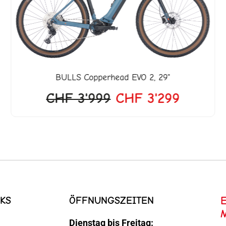
599.
CHF 3'999
CHF 3'2
BULLS
Copperhead EVO 2, 29"
CHF
3'999
CHF
3'299
KS
ÖFFNUNGSZEITEN
Dienstag bis Freitag: