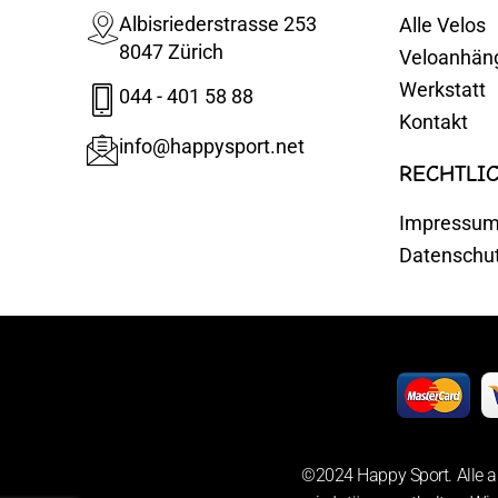
Albisriederstrasse 253
Alle Velos
8047 Zürich
Veloanhän
Werkstatt
044 - 401 58 88
Kontakt
info@happysport.net
RECHTLI
Impressu
Datenschu
©2024 Happy Sport. Alle a