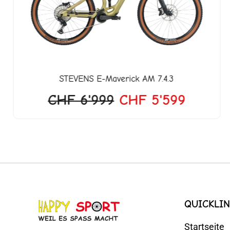
990.
CHF 6'999
CHF 5'
STEVENS
E-Maverick AM 7.4.3
CHF
6'999
CHF
5'599
QUICKLIN
Startseite