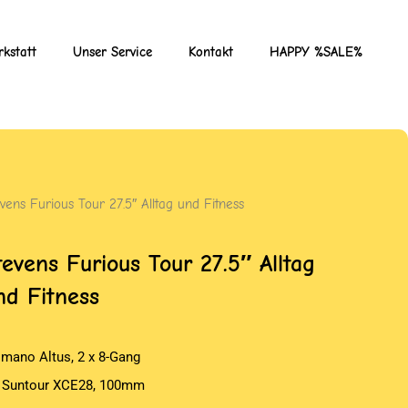
kstatt
Unser Service
Kontakt
HAPPY %SALE%
vens Furious Tour 27.5″ Alltag und Fitness
tevens Furious Tour 27.5″ Alltag
nd Fitness
imano Altus, 2 x 8-Gang
 Suntour XCE28, 100mm