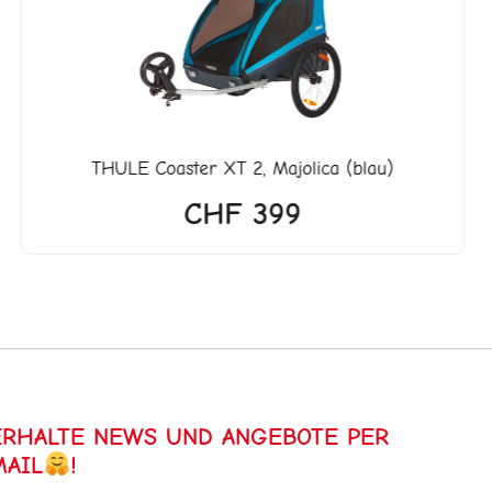
99.
THULE
Coaster XT 2, Majolica (blau)
CHF
399
ERHALTE NEWS UND ANGEBOTE PER
MAIL
!