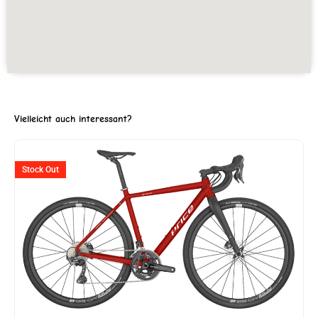
Vielleicht auch interessant?
ller
Ursprünglicher
Aktuelle
Stock Out
Preis
Preis
war:
ist:
'727.
CHF 2'020
CHF 1'8