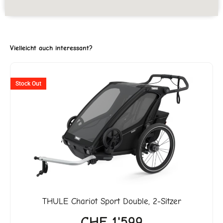
Vielleicht auch interessant?
ller
Stock Out
'999.
THULE
Chariot Sport Double, 2-Sitzer
CHF
1'599