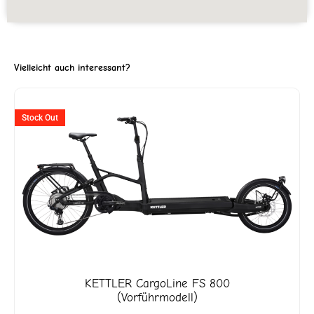
Vielleicht auch interessant?
ller
Ursprünglicher
Aktuell
Stock Out
Preis
Preis
war:
ist:
'818.
CHF 9'299
CHF 4'6
KETTLER
CargoLine FS 800
(Vorführmodell)