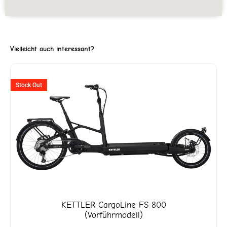
Vielleicht auch interessant?
er
Ursprünglicher
Aktuell
Stock Out
Preis
Preis
war:
ist:
5.
CHF 9'299
CHF 4'6
KETTLER
CargoLine FS 800
(Vorführmodell)