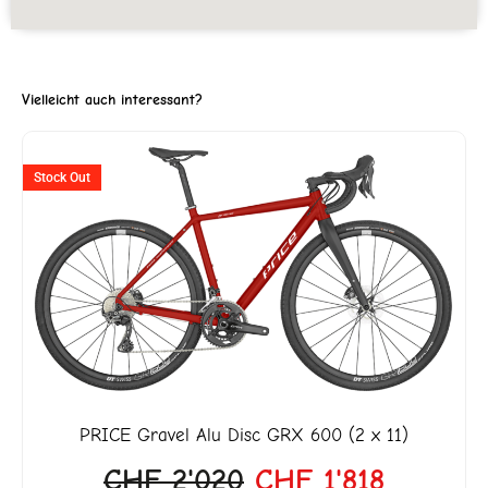
Vielleicht auch interessant?
Ursprünglicher
Aktuelle
Stock Out
Preis
Preis
war:
ist:
CHF 2'020
CHF 1'8
PRICE
Gravel Alu Disc GRX 600 (2 x 11)
CHF
2'020
CHF
1'818