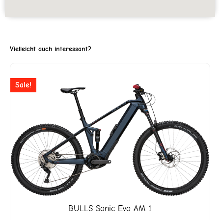
Vielleicht auch interessant?
ller
Ursprünglicher
Aktuell
Sale!
Preis
Preis
war:
ist:
2'599.
CHF 4'999
CHF 3'
BULLS
Sonic Evo AM 1