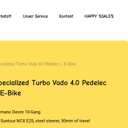
kstatt
Unser Service
Kontakt
HAPPY %SALE%
ecialized Turbo Vado 4.0 Pedelec / E-Bike
pecialized Turbo Vado 4.0 Pedelec
 E-Bike
imano Deore 10-Gang
 Suntour NCX E25, steel steerer, 50mm of travel