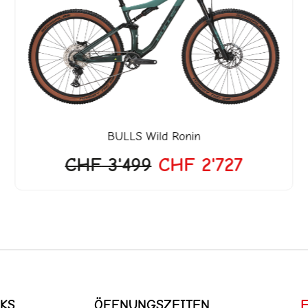
war:
ist:
.
CHF 3'499
CHF 2'7
BULLS
Wild Ronin
CHF
3'499
CHF
2'727
KS
ÖFFNUNGSZEITEN