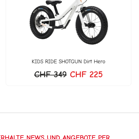
war:
ist:
27.
CHF 349
CHF 225.
KIDS RIDE SHOTGUN
Dirt Hero
CHF
349
CHF
225
ERHALTE NEWS UND ANGEBOTE PER