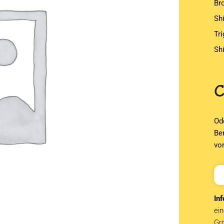
Br
Sh
Tr
Sh
Od
Be
vo
Inf
ein
Grö