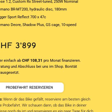
ose 1.2, Custom Rx Street-tuned, 250W Nominal
imano BR-MT200, hydraulic disc, 180mm
igger Sport Reflect 700 x 47c
imano Deore, Shadow Plus, GS cage, 10-speed
CHF
3'899
er einfach ab
CHF 108,31
pro Monat finanzieren.
ratung und Abschluss bei uns im Shop. Bonität
rausgesetzt.
PROBEFAHRT RESERVIEREN
o:
Wenn dir das Bike gefällt, reserviere am besten gleich
e Probefahrt. Wir schauen dann, ob das Bike in deiner
sse noch da ist und reservieren es ein paar Tage für dich.