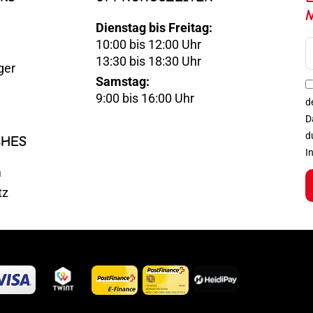
Dienstag bis Freitag:
10:00 bis 12:00 Uhr
E-
13:30 bis 18:30 Uhr
ger
Mail
Samstag:
Optin
9:00 bis 16:00 Uhr
d
D
d
CHES
I
m
tz