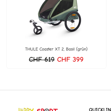
war:
ist:
599.
CHF 619
CHF 399
THULE
Coaster XT 2, Basil (grün)
CHF
619
CHF
399
QUICKLIN