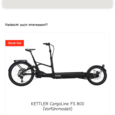
Vielleicht auch interessant?
Ursprünglicher
Aktueller
Stock Out
Preis
Preis
war:
ist:
CHF 9'299
CHF 4'649.
KETTLER
CargoLine FS 800
THULE
(Vorführmodell)
CH