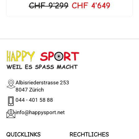
HF
9'299
CHF
4'649
Albisriederstrasse 253
8047 Zürich
044 - 401 58 88
info@happysport.net
QUICKLINKS
RECHTLICHES