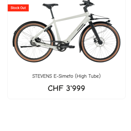
Stock Out
999.
STEVENS
E-Simeto (High Tube)
CHF
3'999