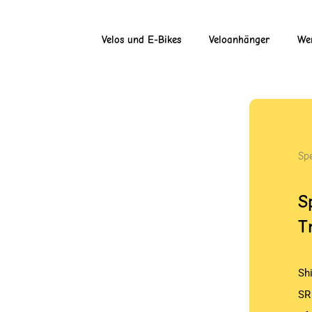
Velos und E-Bikes
Veloanhänger
Wer
Sp
S
T
Sh
SR