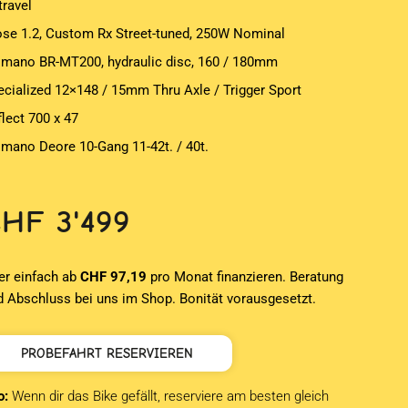
travel
ose 1.2, Custom Rx Street-tuned, 250W Nominal
imano BR-MT200, hydraulic disc, 160 / 180mm
ecialized 12×148 / 15mm Thru Axle / Trigger Sport
flect 700 x 47
imano Deore 10-Gang 11-42t. / 40t.
CHF
3'499
er einfach ab
CHF 97,19
pro Monat finanzieren. Beratung
d Abschluss bei uns im Shop. Bonität vorausgesetzt.
PROBEFAHRT RESERVIEREN
o:
Wenn dir das Bike gefällt, reserviere am besten gleich