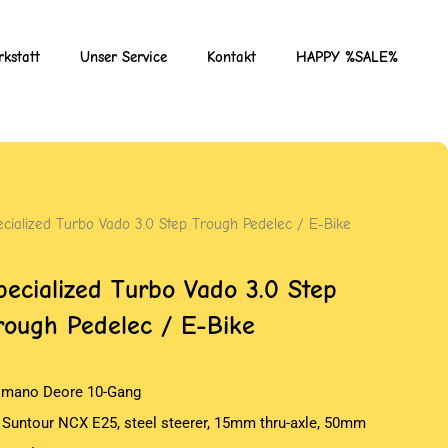
kstatt
Unser Service
Kontakt
HAPPY %SALE%
ecialized Turbo Vado 3.0 Step Trough Pedelec / E-Bike
pecialized Turbo Vado 3.0 Step
rough Pedelec / E-Bike
imano Deore 10-Gang
 Suntour NCX E25, steel steerer, 15mm thru-axle, 50mm