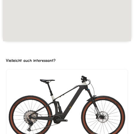
Vielleicht auch interessant?
ler
S
'649.