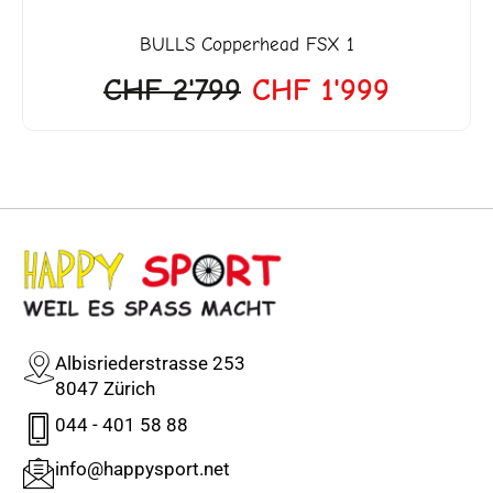
BULLS
Copperhead FSX 1
CHF
2'799
CHF
1'999
Albisriederstrasse 253
8047 Zürich
044 - 401 58 88
info@happysport.net