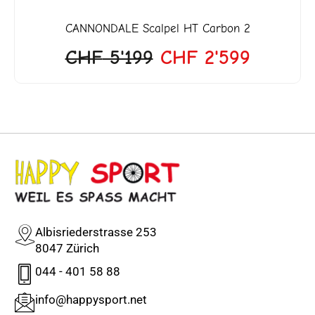
CANNONDALE
Scalpel HT Carbon 2
CHF
5'199
CHF
2'599
Albisriederstrasse 253
8047 Zürich
044 - 401 58 88
info@happysport.net